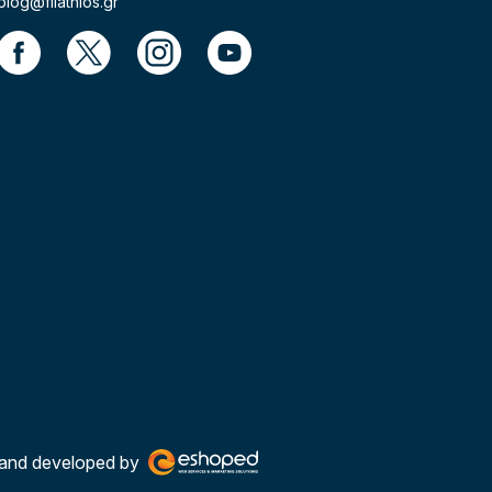
blog@filathlos.gr
and developed by