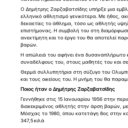
Ο Δημήτρης Ζαρζαβατσίδης υπήρξε μια εμβλη
ελληνικό αθλητισμό γενικότερα. Με ήθος, α
δεκαετίες το άθλημα, τόσο ως αθλητής υψηλ
επιστήμονας. Η συμβολή του στη διαμόρφωσ
ανεκτίμητη και το έργο του θα αποτελεί πα
βαρών.
Η απώλειά του αφήνει ένα δυσαναπλήρωτο κ
συναδέλφους του, στους μαθητές του και σε
Θερμά συλλυπητήρια στη σύζυγο του Ολυμπιο
και τους οικείους του. Η μνήμη του θα παραμ
Ποιος ήταν ο Δημήτρης Ζαρζαβατσίδης
Γεννήθηκε στις 15 Ιανουαρίου 1956 στην πε
διακεκριμένος αθλητής στην άρση βαρών, μ
Μόσχας το 1980, όπου κατετάγη 8ος στην κ
347,5 κιλά