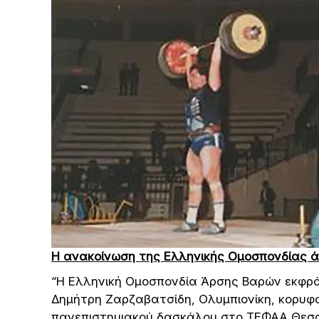
Η ανακοίνωση της Ελληνικής Ομοσπονδίας 
“Η Ελληνική Ομοσπονδία Άρσης Βαρών εκφρά
Δημήτρη Ζαρζαβατσίδη, Ολυμπιονίκη, κορυφα
πανεπιστημιακού δασκάλου στο ΤΕΦΑΑ Θεσσ