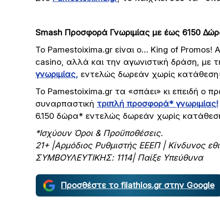
Smash Προσφορά Γνωριμίας με έως 6150 Δώρα
Το Pamestoixima.gr είναι ο… King of Promos!
casino, αλλά και την αγωνιστική δράση, με
γνωριμίας,
εντελώς δωρεάν χωρίς κατάθεση
Το Pamestoixima.gr τα «σπάει» κι επειδή ο πρ
συναρπαστική
τριπλή προσφορά* γνωριμίας!
6.150 δώρα* εντελώς δωρεάν χωρίς κατάθεσ
*Ισχύουν Όροι & Προϋποθέσεις.
21+ |Αρμόδιος Ρυθμιστής ΕΕΕΠ | Κίνδυνος ε
ΣΥΜΒΟΥΛΕΥΤΙΚΗΣ: 1114| Παίξε Υπεύθυνα
Προσθέστε το filathlos.gr στην Google