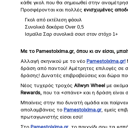
κάθε γκολ που θα σημειωθεί στην αναμέτρησ
Προσφέρονται και πολλές
ενισχυμένες αποδ
Γκολ από εκτέλεση φάουλ
Συνολικά δοκάρια Over 0,5
Ισμαϊλα Σαρ συνολικά σουτ στον στόχο 1+
Με το Pamestoixima.gr, όπου κι αν είσαι, μπα
Αλλαγή σκηνικού με το νέο
Pamestoixima.gr!
Μ
δράση από παντού! Αμέτρητες επιλογές σε στο
δράσης! Δυνατές επιβραβεύσεις και δώρα π
Νέος τυχερός τροχός
Allwyn Wheel
με ακόμα
Rewards,
που τα «σπάνε» και η δράση είναι σ
Μπαίνεις στην πιο δυνατή ομάδα και παίρνε
απολαμβάνεις το
Pamestoixima.gr
, εμείς επ
πρωταγωνιστής είσαι εσύ!
Στο
Pamestoixima.gr
, το παιχνίδι σου τα «σπά