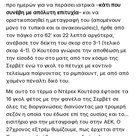
προ ημερών για να περάσει ιατρικά –
κάτι που
συνέβη με απόλυτη επιτυχία
– και να
οριστικοποιηθεί η μεταγραφή του (απομένουν
μόνο τα τυπικά και οι ανακοινώσεις), ήρθε από
τον πάγκο στο 62’ και 22 λεπτά αργότερα,
ανέβασε τον δείκτη του σκορ στο 3-1 (τελικό
σκορ 4-1). Ο Κουτέσα γνώρισε την αποθέωση με
την είσοδό του στο ματς από τον κόσμο της
Σερβέτ ενώ το γκολ το πέτυχε με κοντινό
τελείωμα παίρνοντας το ριμπάουντ, με από από
χαμένο πέναλτι δικό του.
Με αυτό το τέρμα ο Ντέρεκ Κουτέσα έφτασε τα
16 γκολ φέτος με την φανέλα της Σερβέτ σε
όλες τις διοργανώσεις διανύοντας μια τρομερή
σεζόν η οποία του έδωσε επί της ουσίας και το…
εισιτήριο για την μεταγραφή του στην ΑΕΚ. Ο
27χρονος εξτρέμ θυμίζουμε, πως έρχεται στην