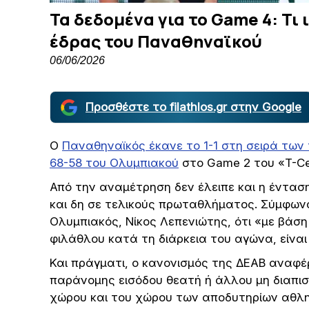
Τα δεδομένα για το Game 4: Τι
έδρας του Παναθηναϊκού
06/06/2026
Προσθέστε το filathlos.gr στην Google
Ο
Παναθηναϊκός έκανε το 1-1 στη σειρά των 
68-58 του Ολυμπιακού
στο Game 2 του «T-Ce
Από την αναμέτρηση δεν έλειπε και η έντασ
και δη σε τελικούς πρωταθλήματος. Σύμφωνα
Ολυμπιακός, Νίκος Λεπενιώτης, ότι «με βάσ
φιλάθλου κατά τη διάρκεια του αγώνα, είναι 
Και πράγματι, ο κανονισμός της ΔΕΑΒ αναφέ
παράνομης εισόδου θεατή ή άλλου μη διαπι
χώρου και του χώρου των αποδυτηρίων αθλη