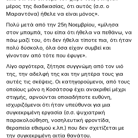
μέρος της διαδικασίας, ότι αυτός (σ.σ. ο
Μαραντόνα) ήθελε να είναι μόνος».
Πολύ μετά από την 25η Νοεμβρίου, «μίλησα
στον μπαμπά, του είπα ότι ήθελα να πεθάνω, να
πάω μαζί του, ότι δεν ήθελα τίποτε πια, ότι ήταν
πολύ δύσκολο, όλα όσα είχαν συμβεί και
γίνονταν από τότε που έφυγε».
Λίγο αργότερα, ζήτησε συγγνώμη από τον υιό
της, την αδελφή της και την μητέρα τους για
αυτές τις σκέψεις. Οι κατηγορούμενοι, από τους
οποίους μόνο η Κοσάτσοφ έχει ανακριθεί μέχρι
στιγμής, αρνούνται οποιαδήποτε ευθύνη,
ισχυριζόμενοι ότι ήταν υπεύθυνοι για μια
συγκεκριμένη εργασία (σ.σ. ψυχιατρική
παρακολούθηση, νοσηλευτική φροντίδα,
θεραπεία εθισμού κ.λπ.) που δεν σχετίζεται με
την συγκεκριμένη αιτία θανάτου.