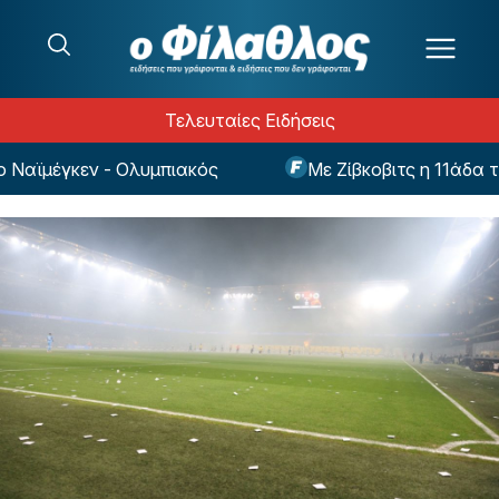
Μετάβαση στο περιεχόμενο
Τελευταίες Ειδήσεις
αϊμέγκεν - Ολυμπιακός
Με Ζίβκοβιτς η 11άδα του