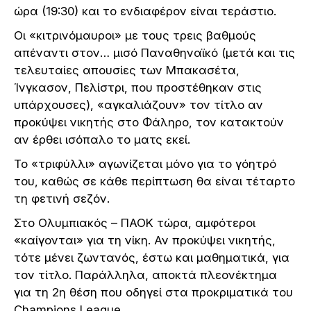
ώρα (19:30) και το ενδιαφέρον είναι τεράστιο.
Οι «κιτρινόμαυροι» με τους τρεις βαθμούς
απέναντι στον… μισό Παναθηναϊκό (μετά και τις
τελευταίες απουσίες των Μπακασέτα,
Ίνγκασον, Πελίστρι, που προστέθηκαν στις
υπάρχουσες), «αγκαλιάζουν» τον τίτλο αν
προκύψει νικητής στο Φάληρο, τον κατακτούν
αν έρθει ισόπαλο το ματς εκεί.
Το «τριφύλλι» αγωνίζεται μόνο για το γόητρό
του, καθώς σε κάθε περίπτωση θα είναι τέταρτο
τη φετινή σεζόν.
Στο Ολυμπιακός – ΠΑΟΚ τώρα, αμφότεροι
«καίγονται» για τη νίκη. Αν προκύψει νικητής,
τότε μένει ζωντανός, έστω και μαθηματικά, για
τον τίτλο. Παράλληλα, αποκτά πλεονέκτημα
για τη 2η θέση που οδηγεί στα προκριματικά του
Champions League.