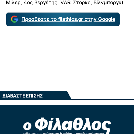
Μίλερ, 4ος Βεργέτης, VAR: Στορκς, Βίλνμποργκ)
Προσθέστε το filathlos.gr στην Google
ΔΙΑΒΑΣΤΕ ΕΠΙΣΗΣ