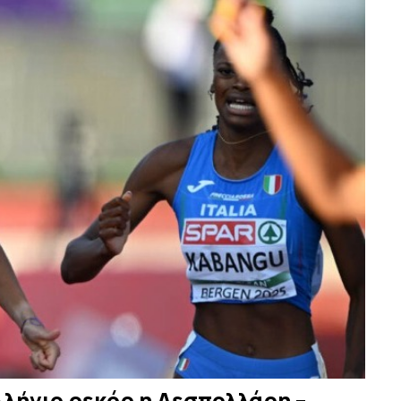
λλήνιο ρεκόρ η Δεσπολλάρη –