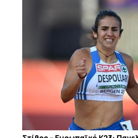
Στίβος – Ευρωπαϊκό Κ23: Πανε