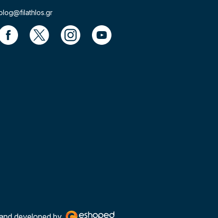
blog@filathlos.gr
and developed by