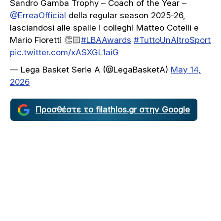
Sandro Gamba Trophy – Coach of the Year –
@ErreaOfficial
della regular season 2025-26,
lasciandosi alle spalle i colleghi Matteo Cotelli e
Mario Fioretti 👏🏻
#LBAAwards
#TuttoUnAltroSport
pic.twitter.com/xASXGL1aiG
— Lega Basket Serie A (@LegaBasketA)
May 14,
2026
Προσθέστε το filathlos.gr στην Google