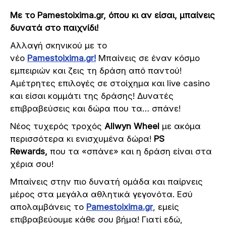
Με το Pamestoixima.gr, όπου κι αν είσαι, μπαίνεις
δυνατά στο παιχνίδι!
Αλλαγή σκηνικού με το
νέο
Pamestoixima.gr!
Μπαίνεις σε έναν κόσμο
εμπειριών και ζεις τη δράση από παντού!
Αμέτρητες επιλογές σε στοίχημα και live casino
και είσαι κομμάτι της δράσης! Δυνατές
επιβραβεύσεις και δώρα που τα… σπάνε!
Νέος τυχερός τροχός
Allwyn Wheel
με ακόμα
περισσότερα κι ενισχυμένα δώρα!
PS
Rewards,
που τα «σπάνε» και η δράση είναι στα
χέρια σου!
Μπαίνεις στην πιο δυνατή ομάδα και παίρνεις
μέρος στα μεγάλα αθλητικά γεγονότα. Εσύ
απολαμβάνεις το
Pamestoixima.gr
, εμείς
επιβραβεύουμε κάθε σου βήμα! Γιατί εδώ,