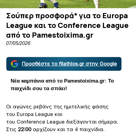
Σούπερ προσφορά* για το Europa
League και το Conference League
από το Pamestoixima.gr
07/05/2026
Προσθέστε το filathlos.gr στην Google
Νέα καμπάνια από το Pamestoixima.gr: Το
παιχνίδι σου τα σπάει!
Οι αγώνες ρεβάνς της ημιτελικής φάσης
του Europa League και
του Conference League διεξάγονται σήμερα.
Στις
22:00
αρχίζουν και τα 4 παιχνίδια.