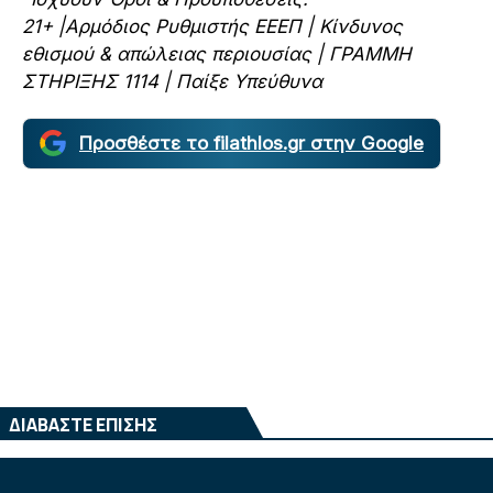
21+ |Αρμόδιος Ρυθμιστής ΕΕΕΠ | Κίνδυνος
εθισμού & απώλειας περιουσίας | ΓΡΑΜΜΗ
ΣΤΗΡΙΞΗΣ 1114 | Παίξε Υπεύθυνα
Προσθέστε το filathlos.gr στην Google
ΔΙΑΒΑΣΤΕ ΕΠΙΣΗΣ