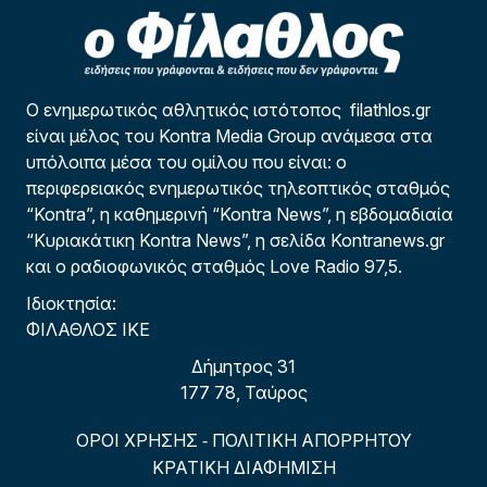
Ο ενημερωτικός αθλητικός ιστότοπος filathlos.gr
είναι μέλος του Kontra Media Group ανάμεσα στα
υπόλοιπα μέσα του ομίλου που είναι: ο
περιφερειακός ενημερωτικός τηλεοπτικός σταθμός
“Kontra”, η καθημερινή “Kontra News”, η εβδομαδιαία
“Κυριακάτικη Kontra News”, η σελίδα Kontranews.gr
και ο ραδιοφωνικός σταθμός Love Radio 97,5.
Ιδιοκτησία:
ΦΙΛΑΘΛΟΣ ΙΚΕ
Δήμητρος 31
177 78, Ταύρος
ΟΡΟΙ ΧΡΗΣΗΣ
ΠΟΛΙΤΙΚΗ ΑΠΟΡΡΗΤΟΥ
-
ΚΡΑΤΙΚΗ ΔΙΑΦΗΜΙΣΗ