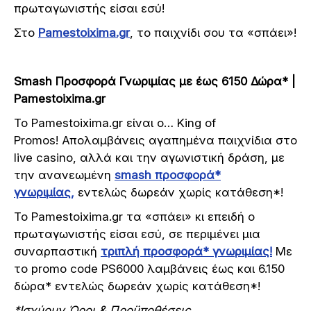
πρωταγωνιστής είσαι εσύ!
Στο
Pamestoixima.gr
, το παιχνίδι σου τα «σπάει»!
Smash Προσφορά Γνωριμίας με έως 6150 Δώρα* |
Pamestoixima.gr
Το Pamestoixima.gr είναι ο… King of
Promos! Απολαμβάνεις αγαπημένα παιχνίδια στο
live casino, αλλά και την αγωνιστική δράση, με
την ανανεωμένη
smash προσφορά*
γνωριμίας,
εντελώς δωρεάν χωρίς κατάθεση*!
Το Pamestoixima.gr τα «σπάει» κι επειδή ο
πρωταγωνιστής είσαι εσύ, σε περιμένει μια
συναρπαστική
τριπλή προσφορά* γνωριμίας!
Με
το promo code PS6000 λαμβάνεις έως και 6.150
δώρα* εντελώς δωρεάν χωρίς κατάθεση*!
*Ισχύουν Όροι & Προϋποθέσεις.