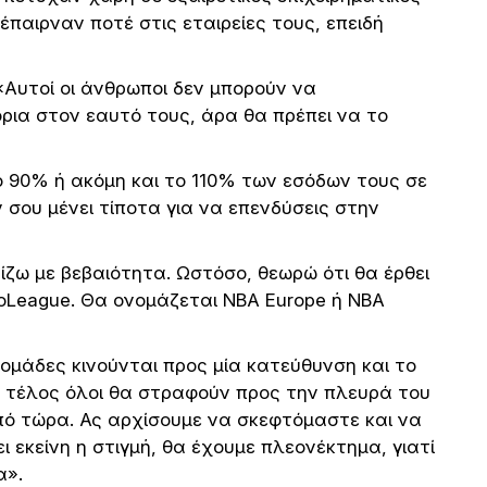
παιρναν ποτέ στις εταιρείες τους, επειδή
 «Αυτοί οι άνθρωποι δεν μπορούν να
όρια στον εαυτό τους, άρα θα πρέπει να το
 90% ή ακόμη και το 110% των εσόδων τους σε
 σου μένει τίποτα για να επενδύσεις στην
ρίζω με βεβαιότητα. Ωστόσο, θεωρώ ότι θα έρθει
roLeague. Θα ονομάζεται NBA Europe ή NBA
ι ομάδες κινούνται προς μία κατεύθυνση και το
το τέλος όλοι θα στραφούν προς την πλευρά του
από τώρα. Ας αρχίσουμε να σκεφτόμαστε και να
 εκείνη η στιγμή, θα έχουμε πλεονέκτημα, γιατί
α».