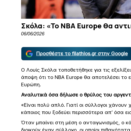
Σκόλα: «Το NBA Europe θα αντ
06/06/2026
Προσθέστε το filathlos.gr στην Google
Ο Λουίς Σκόλα τοποθετήθηκε για τις εξελίξ
άποψη ότι το NBA Europe θα αποτελέσει το 
Ευρώπη.
Αναλυτικά όσα δήλωσε ο θρύλος του αργεντί
«Είναι πολύ απλό. Γιατί οι σύλλογοι χάνουν
κάποιος που ξοδεύει περισσότερα απ’ όσα ει
Όταν μπαίνει στη μέση ο ανταγωνισμός, ο κό
διοικούν έναν σύλλογο, οι οποίοι πιθανότατ