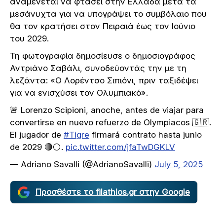
αναμένεται να φτάσει στην Ελλάδα μετά τα
μεσάνυχτα για να υπογράψει το συμβόλαιο που
θα τον κρατήσει στον Πειραιά έως τον Ιούνιο
του 2029.
Τη φωτογραφία δημοσίευσε ο δημοσιογράφος
Αντριάνο Σαβάλι, συνοδεύοντάς την με τη
λεζάντα: «Ο Λορέντσο Σιπιόνι, πριν ταξιδέψει
για να ενισχύσει τον Ολυμπιακό».
🚨 Lorenzo Scipioni, anoche, antes de viajar para
convertirse en nuevo refuerzo de Olympiacos 🇬🇷.
El jugador de
#Tigre
firmará contrato hasta junio
de 2029 🔴⚪️.
pic.twitter.com/jfaTwDGKLV
— Adriano Savalli (@AdrianoSavalli)
July 5, 2025
Προσθέστε το filathlos.gr στην Google