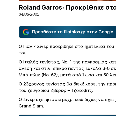
Roland Garros: Προκρίθηκε στα
04/06/2025
Προσθέστε το filathlos.gr στην Google
Ο Γιανίκ Σίνερ προκρίθηκε στα ημιτελικά του
του.
Ο Ιταλός τενίστας, Νο. 1 της παγκόσμιας κα
άνεση και στιλ, επικρατώντας εύκολα 3-0 σετ
Μπάμπλικ (Νο. 62), μετά από 1 ώρα και 50 λ
Ο 23χρονος τενίστας θα διεκδικήσει την πρό
του ζευγαριού Ζβέρεφ – Τζόκοβιτς.
Ο Σίνερ έχει φτάσει μέχρι εδώ δίχως να έχει
Grand Slam.