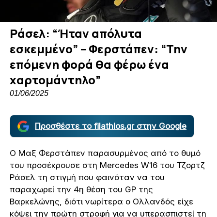
Ράσελ: “Ήταν απόλυτα
εσκεμμένο” – Φερστάπεν: “Την
επόμενη φορά θα φέρω ένα
χαρτομάντηλο”
01/06/2025
Προσθέστε το filathlos.gr στην Google
Ο Μαξ Φερστάπεν παρασυρμένος από το θυμό
του προσέκρουσε στη Mercedes W16 του Τζορτζ
Ράσελ τη στιγμή που φαινόταν να του
παραχωρεί την 4η θέση του GP της
Βαρκελώνης, διότι νωρίτερα ο Ολλανδός είχε
κόψει την πρώτη στροφή για να υπερασπιστεί τη