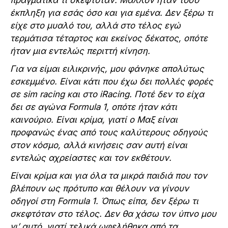
πραγματικά τι σκεφτόταν. Μάλλον ήταν τόσο
έκπληξη για εσάς όσο και για εμένα. Δεν ξέρω τι
είχε στο μυαλό του, αλλά στο τέλος εγώ
τερμάτισα τέταρτος και εκείνος δέκατος, οπότε
ήταν μια εντελώς περιττή κίνηση.
Για να είμαι ειλικρινής, μου φάνηκε απολύτως
εσκεμμένο. Είναι κάτι που έχω δει πολλές φορές
σε sim racing και στο iRacing. Ποτέ δεν το είχα
δει σε αγώνα Formula 1, οπότε ήταν κάτι
καινούριο. Είναι κρίμα, γιατί ο Μαξ είναι
προφανώς ένας από τους καλύτερους οδηγούς
στον κόσμο, αλλά κινήσεις σαν αυτή είναι
εντελώς αχρείαστες και τον εκθέτουν.
Είναι κρίμα και για όλα τα μικρά παιδιά που τον
βλέπουν ως πρότυπο και θέλουν να γίνουν
οδηγοί στη Formula 1. Όπως είπα, δεν ξέρω τι
σκεφτόταν στο τέλος. Δεν θα χάσω τον ύπνο μου
γι’ αυτό, γιατί τελικά ωφελήθηκα από τα