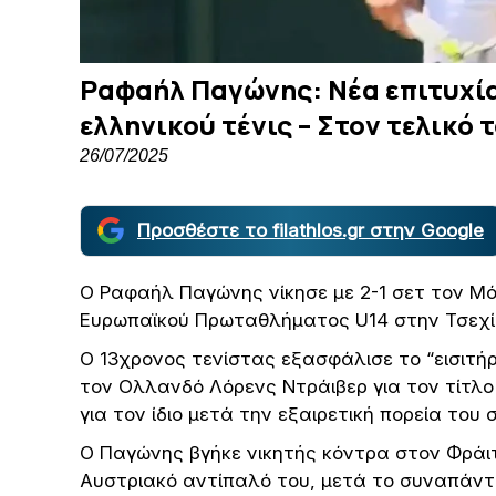
Ραφαήλ Παγώνης: Νέα επιτυχία
ελληνικού τένις – Στον τελικό
26/07/2025
Προσθέστε το filathlos.gr στην Google
Ο Ραφαήλ Παγώνης νίκησε με 2-1 σετ τον Μό
Ευρωπαϊκού Πρωταθλήματος U14 στην Τσεχί
Ο 13χρονος τενίστας εξασφάλισε το “εισιτήριο
τον Ολλανδό Λόρενς Ντράιβερ για τον τίτλο 
για τον ίδιο μετά την εξαιρετική πορεία του
Ο Παγώνης βγήκε νικητής κόντρα στον Φράιτ
Αυστριακό αντίπαλό του, μετά το συναπάντ