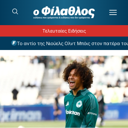
Μετάβαση στο περιεχόμενο
Τελευταίες Ειδήσεις
Το αντίο της Νιούελς Ολντ Μπόις στον πατέρα του Μ