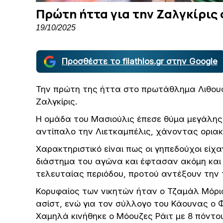
Πρώτη ήττα για την Ζαλγκίρις
19/10/2025
Προσθέστε το filathlos.gr στην Google
Την πρώτη της ήττα στο πρωτάθλημα Λιθουαν
Ζαλγκίρις.
Η ομάδα του Μασιούλις έπεσε θύμα μεγάλης 
αντίπαλο την Λιετκαμπέλις, χάνοντας οριακά
Χαρακτηριστικό είναι πως οι γηπεδούχοι είχ
διάστημα του αγώνα και έφτασαν ακόμη και 
τελευταίας περιόδου, προτού αντέξουν την τ
Κορυφαίος των νικητών ήταν ο Τζαμάλ Μόρις
ασίστ, ενώ για τον σύλλογο του Κάουνας ο Φ
Χαμηλά κινήθηκε ο Μόουζες Ράιτ με 8 πόντου