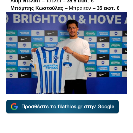
Λίαμ Ντέλαπ
– Τσέλσι –
35,5 εκατ. €
Μπάμπης Κωστούλας
– Μπράιτον –
35 εκατ. €
Προσθέστε το filathlos.gr στην Google