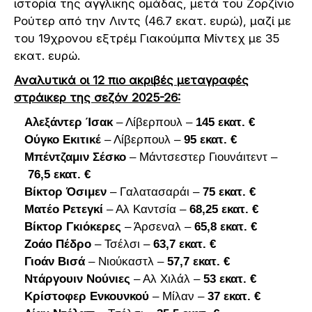
ιστορία της αγγλικής ομάδας, μετά του Ζορζίνιο
Ρούτερ από την Λιντς (46.7 εκατ. ευρώ), μαζί με
του 19χρονου εξτρέμ Γιακούμπα Μίντεχ με 35
εκατ. ευρώ.
Αναλυτικά οι 12 πιο ακριβές μεταγραφές
στράικερ της σεζόν 2025-26:
Αλεξάντερ Ίσακ
– Λίβερπουλ –
145 εκατ. €
Ούγκο Εκιτικέ
– Λίβερπουλ –
95 εκατ. €
Μπέντζαμιν Σέσκο
– Μάντσεστερ Γιουνάιτεντ –
76,5 εκατ. €
Βίκτορ Όσιμεν
– Γαλατασαράι –
75 εκατ. €
Ματέο Ρετεγκί
– Αλ Καντσία –
68,25 εκατ. €
Βίκτορ Γκιόκερες
– Άρσεναλ –
65,8 εκατ. €
Ζοάο Πέδρο
– Τσέλσι –
63,7 εκατ. €
Γιοάν Βισά
– Νιούκαστλ –
57,7 εκατ. €
Ντάργουιν Νούνιες
– Αλ Χιλάλ –
53 εκατ. €
Κρίστοφερ Ενκουνκού
– Μίλαν –
37 εκατ. €