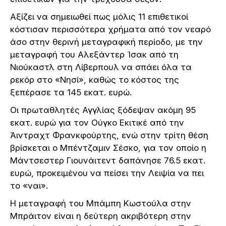
Αξίζει να σημειωθεί πως μόλις 11 επιθετικοί
κόστισαν περισσότερα χρήματα από τον νεαρό
άσο στην θερινή μεταγραφική περίοδο, με την
μεταγραφή του Αλεξάντερ Ίσακ από τη
Νιούκαστλ στη Λίβερπουλ να σπάει όλα τα
ρεκόρ στο «Νησί», καθώς το κόστος της
ξεπέρασε τα 145 εκατ. ευρώ.
Οι πρωταθλητές Αγγλίας ξόδεψαν ακόμη 95
εκατ. ευρώ για τον Ούγκο Εκιτικέ από την
Άιντραχτ Φρανκφούρτης, ενώ στην τρίτη θέση
βρίσκεται ο Μπέντζαμιν Σέσκο, για τον οποίο η
Μάντσεστερ Γιουνάιτεντ δαπάνησε 76.5 εκατ.
ευρώ, προκειμένου να πείσει την Λειψία να πει
το «ναι».
Η μεταγραφή του Μπάμπη Κωστούλα στην
Μπράιτον είναι η δεύτερη ακριβότερη στην