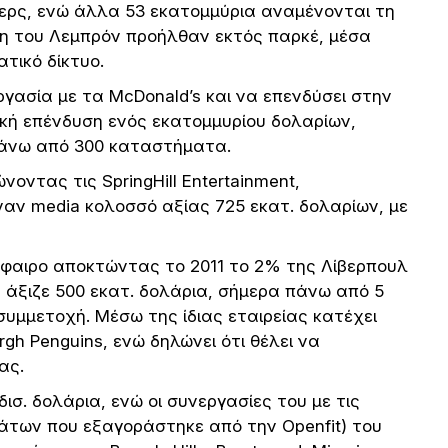
ικερς, ενώ άλλα 53 εκατομμύρια αναμένονται τη
δη του Λεμπρόν προήλθαν εκτός παρκέ, μέσα
τικό δίκτυο.
ασία με τα McDonald’s και να επενδύσει στην
χική επένδυση ενός εκατομμυρίου δολαρίων,
 πάνω από 300 καταστήματα.
νοντας τις SpringHill Entertainment,
έναν media κολοσσό αξίας 725 εκατ. δολαρίων, με
φαιρο αποκτώντας το 2011 το 2% της Λίβερπουλ
 άξιζε 500 εκατ. δολάρια, σήμερα πάνω από 5
 συμμετοχή. Μέσω της ίδιας εταιρείας κατέχει
rgh Penguins, ενώ δηλώνει ότι θέλει να
ας.
δισ. δολάρια, ενώ οι συνεργασίες του με τις
μάτων που εξαγοράστηκε από την Openfit) του