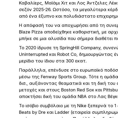
Καβαλίερς, Μαϊάμι Χιτ και Λος Άντζελες Λέ
σεζόν 2025-26. Ωστόσο, τα μεγαλύτερα κέρ
από ένα έξυπνο και πολυδιάστατο επιχειρημα
Η απόφασή του να αποχωρήσει από τη συνεργ
Blaze Pizza αποδείχθηκε καθοριστική, με αρ
μπήκε σε μια αλυσίδα που σήμερα διαθέτει
Το 2020 ίδρυσε τη SpringHill Company, συνενώ
Uninterrupted και Robot Co, δημιουργώντας 
μερίδιο του ίδιου στα 300 εκατ.
Παράλληλα, επένδυσε στο ευρωπαϊκό ποδόσ
μέσω της Fenway Sports Group. Τότε η ομάδα
δισ., αυξάνοντας θεαματικά και τη δική του
μετοχές και στους Boston Red Sox και Pittsbu
αποκτήσει δική του ομάδα NBA στο Λας Βέγκ
Το ισόβιο συμβόλαιο με τη Nike ξεπερνά το 1 
Beats by Dre και Ladder (εταιρεία συμπληρω