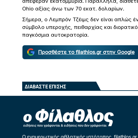
απέφεραν εκατομμύρια. Παράλληλα, διαθέτει α
Ohio αξίας άνω των 70 εκατ. δολαρίων.
Σήμερα, ο Λεμπρόν Τζέιμς δεν είναι απλώς έ
σύμβολο υπεροχής, πειθαρχίας και διορατικ
παγκόσμια αυτοκρατορία.
Προσθέστε το filathlos.gr στην Google
ΔΙΑΒΑΣΤΕ ΕΠΙΣΗΣ
Ο ενημερωτικός αθλητικός ιστότοπος filathlos.gr