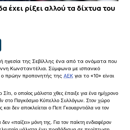
α έχει ρίξει αλλού τα δίχτυα του
ή ηγεσία της Σεβίλλης ένα από τα ονόματα που
άννη Κωνσταντέλια. Σύμφωνα με ισπανικό
ε ο πρώην προπονητής της
ΑΕΚ
για το «10» είναι
 Σίτι, ο οποίος μάλιστα χθες έπαιξε για ένα ημίχρονο
-Αΐν στο Παγκόσμιο Κύπελλο Συλλόγων. Στον χώρο
ες και δεν αποκλείεται ο Πεπ Γκουαρντιόλα να τον
δεν «παίζει» μόνη της. Για τον παίκτη ενδιαφέρον
Η τελευταία μάλιστα έχει προβάδισμα σε περίπτωση