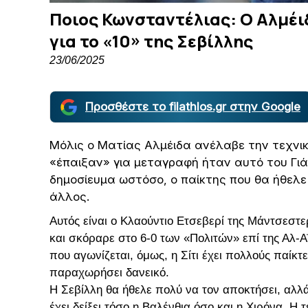
Ποιος Κωνσταντέλιας: Ο Αλμέιδ
για το «10» της Σεβίλλης
23/06/2025
Προσθέστε το filathlos.gr στην Google
Μόλις ο Ματίας Αλμέιδα ανέλαβε την τεχνικ
«έπαιξαν» για μεταγραφή ήταν αυτό του Γι
δημοσίευμα ωστόσο, ο παίκτης που θα ήθελ
άλλος.
Αυτός είναι ο Κλαούντιο Ετσεβερί της Μάντσεστερ
και σκόραρε στο 6-0 των «Πολιτών» επί της Αλ
που αγωνίζεται, όμως, η Σίτι έχει πολλούς παίκτ
παραχωρήσει δανεικό.
Η Σεβίλλη θα ήθελε πολύ να τον αποκτήσει, αλλά 
έχει δείξει τόσο η Βαλένθια όσο και η Χιρόνα. 