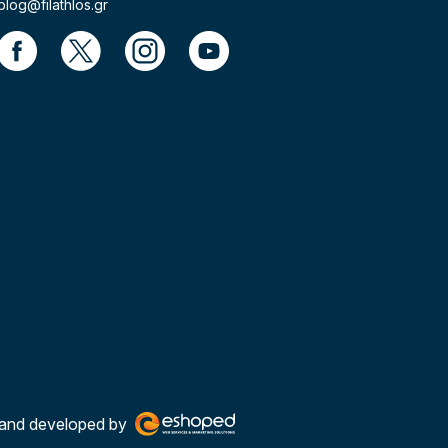
blog@filathlos.gr
and developed by