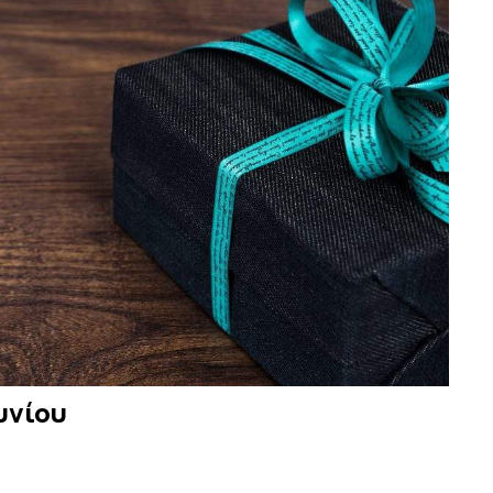
υνίου