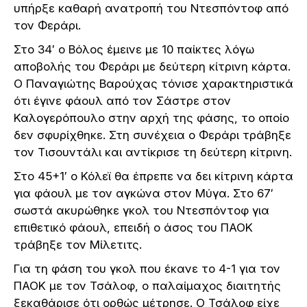
υπήρξε καθαρή ανατροπή του Ντεσπόντοφ από
τον Φεράρι.
Στο 34′ ο Βόλος έμεινε με 10 παίκτες λόγω
αποβολής του Φεράρι με δεύτερη κίτρινη κάρτα.
Ο Παναγιώτης Βαρούχας τόνισε χαρακτηριστικά
ότι έγινε φάουλ από τον Σάστρε στον
Καλογερόπουλο στην αρχή της φάσης, το οποίο
δεν σφυρίχθηκε. Στη συνέχεια ο Φεράρι τράβηξε
τον Τισουντάλι και αντίκρισε τη δεύτερη κίτρινη.
Στο 45+1′ ο Κόλεϊ θα έπρεπε να δει κίτρινη κάρτα
για φάουλ με τον αγκώνα στον Μύγα. Στο 67′
σωστά ακυρώθηκε γκολ του Ντεσπόντοφ για
επιθετικό φάουλ, επειδή ο άσος του ΠΑΟΚ
τράβηξε τον Μίλετιτς.
Για τη φάση του γκολ που έκανε το 4-1 για τον
ΠΑΟΚ με τον Τσάλοφ, ο παλαίμαχος διαιτητής
ξεκαθάρισε ότι ορθώς μέτρησε. Ο Τσάλοφ είχε