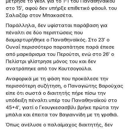
μέτρησε το γκολ για το 1-1 του Παναθηναϊκού
στο 15′, αφού δεν υπήρξε επιθετικό φάουλ του
Σαλαζάρ στον Μπακασέτα.
Παράλληλα, δεν υφίσταται παράβαση για
πέναλτι σε δύο περιπτώσεις που
διαμαρτυρήθηκε ο Παναθηναϊκός. Στο 23′ ο
Ουναΐ περισσότερο παραπάτησε παρά έπεσε
από μαρκάρισμα του Περούτσι, ενώ στο 26′ ο
Πελίστρι γλίστρησε μόνος του και δεν
ανατράπηκε από τον Κουτσογούλα.
Αναφορικά με τη φάση που προκάλεσε την
περισσότερη συζήτηση, ο Παναγιώτης Βαρούχας
είπε ότι σωστά ο διαιτητής πήρε πίσω την
υπόδειξη πέναλτι υπέρ του Παναθηναϊκού στο
45+4′, γιατί ο Γκουγκεσασβίλι βρήκε πρώτα την
μπάλα και έπειτα τον Βαγιαννίδη με τη γροθιά.
Όπως ανέλυσε ο παλαίμαχος διαιτητής, δεν