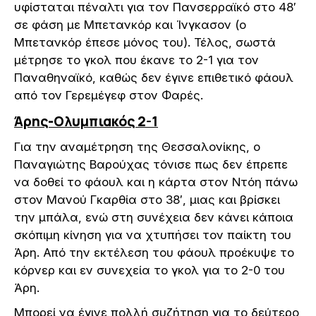
υφίσταται πέναλτι για τον Πανσερραϊκό στο 48′
σε φάση με Μπετανκόρ και Ίνγκασον (ο
Μπετανκόρ έπεσε μόνος του). Τέλος, σωστά
μέτρησε το γκολ που έκανε το 2-1 για τον
Παναθηναϊκό, καθώς δεν έγινε επιθετικό φάουλ
από τον Γερεμέγεφ στον Φαρές.
Άρης-Ολυμπιακός 2-1
Για την αναμέτρηση της Θεσσαλονίκης, ο
Παναγιώτης Βαρούχας τόνισε πως δεν έπρεπε
να δοθεί το φάουλ και η κάρτα στον Ντόη πάνω
στον Μανού Γκαρθία στο 38′, μιας και βρίσκει
την μπάλα, ενώ στη συνέχεια δεν κάνει κάποια
σκόπιμη κίνηση για να χτυπήσει τον παίκτη του
Άρη. Από την εκτέλεση του φάουλ προέκυψε το
κόρνερ και εν συνεχεία το γκολ για το 2-0 του
Άρη.
Μπορεί να έγινε πολλή συζήτηση για το δεύτερο