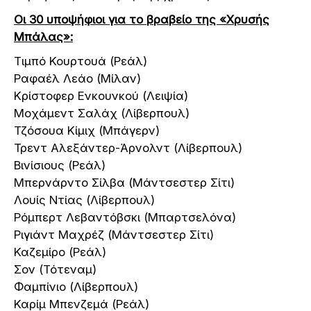
Οι 30 υποψήφιοι για το βραβείο της «Χρυσής
Μπάλας»:
Τιμπό Κουρτουά (Ρεάλ)
Ραφαέλ Λεάο (Μίλαν)
Κρίστοφερ Ενκουνκού (Λειψία)
Μοχάμεντ Σαλάχ (Λίβερπουλ)
Τζόσουα Κίμιχ (Μπάγερν)
Τρεντ Αλεξάντερ-Άρνολντ (Λίβερπουλ)
Βινίσιους (Ρεάλ)
Μπερνάρντο Σίλβα (Μάντσεστερ Σίτι)
Λουίς Ντίας (Λίβερπουλ)
Ρόμπερτ Λεβαντόβσκι (Μπαρτσελόνα)
Ριγιάντ Μαχρέζ (Μάντσεστερ Σίτι)
Καζεμίρο (Ρεάλ)
Σον (Τότεναμ)
Φαμπίνιο (Λίβερπουλ)
Καρίμ Μπενζεμά (Ρεάλ)