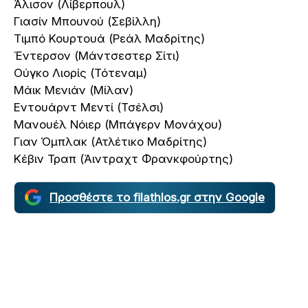
Άλισον (Λίβερπουλ)
Γιασίν Μπουνού (Σεβίλλη)
Τιμπό Κουρτουά (Ρεάλ Μαδρίτης)
Έντερσον (Μάντσεστερ Σίτι)
Ούγκο Λιορίς (Τότεναμ)
Μάικ Μενιάν (Μίλαν)
Εντουάρντ Μεντί (Τσέλσι)
Μανουέλ Νόιερ (Μπάγερν Μονάχου)
Γιαν Όμπλακ (Ατλέτικο Μαδρίτης)
Κέβιν Τραπ (Άιντραχτ Φρανκφούρτης)
Προσθέστε το filathlos.gr στην Google