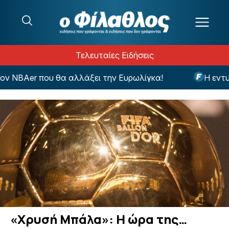
Μετάβαση στο περιεχόμενο
Τελευταίες Ειδήσεις
BAer που θα αλλάξει την Ευρωλίγκα!
Η εντυπωσι
«Χρυσή Μπάλα»: Η ώρα της…