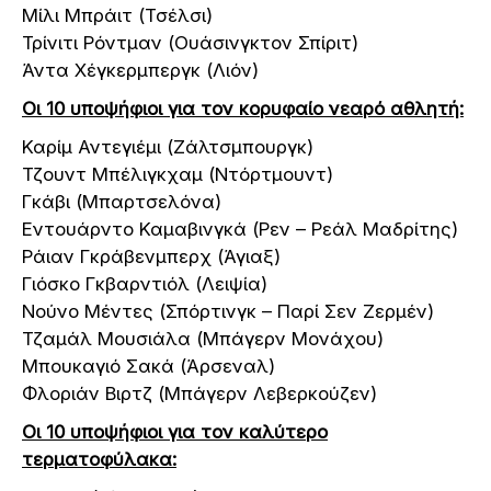
Μίλι Μπράιτ (Τσέλσι)
Τρίνιτι Ρόντμαν (Ουάσινγκτον Σπίριτ)
Άντα Χέγκερμπεργκ (Λιόν)
Οι 10 υποψήφιοι για τον κορυφαίο νεαρό αθλητή:
Καρίμ Αντεγιέμι (Ζάλτσμπουργκ)
Τζουντ Μπέλιγκχαμ (Ντόρτμουντ)
Γκάβι (Μπαρτσελόνα)
Εντουάρντο Καμαβινγκά (Ρεν – Ρεάλ Μαδρίτης)
Ράιαν Γκράβενμπερχ (Άγιαξ)
Γιόσκο Γκβαρντιόλ (Λειψία)
Νούνο Μέντες (Σπόρτινγκ – Παρί Σεν Ζερμέν)
Τζαμάλ Μουσιάλα (Μπάγερν Μονάχου)
Μπουκαγιό Σακά (Άρσεναλ)
Φλοριάν Βιρτζ (Μπάγερν Λεβερκούζεν)
Οι 10 υποψήφιοι για τον καλύτερο
τερματοφύλακα: