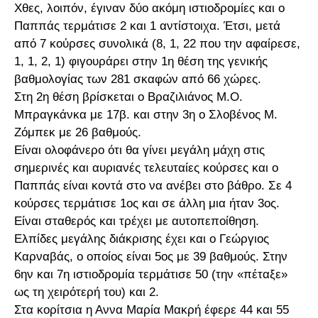
Χθες, λοιπόν, έγιναν δύο ακόμη ιστιοδρομίες και ο
Παππάς τερμάτισε 2 και 1 αντίστοιχα. Έτσι, μετά
από 7 κούρσες συνολικά (8, 1, 22 που την αφαίρεσε,
1, 1, 2, 1) φιγουράρει στην 1η θέση της γενικής
βαθμολογίας των 281 σκαφών από 66 χώρες.
Στη 2η θέση βρίσκεται ο Βραζιλιάνος Μ.Ο.
Μπραγκάνκα με 17β. και στην 3η ο Σλοβένος Μ.
Ζόμπεκ με 26 βαθμούς.
Είναι ολοφάνερο ότι θα γίνει μεγάλη μάχη στις
σημερινές και αυριανές τελευταίες κούρσες και ο
Παππάς είναι κοντά στο να ανέβει στο βάθρο. Σε 4
κούρσες τερμάτισε 1ος και σε άλλη μια ήταν 3ος.
Είναι σταθερός και τρέχει με αυτοπεποίθηση.
Ελπίδες μεγάλης διάκρισης έχει και ο Γεώργιος
Καρναβάς, ο οποίος είναι 5ος με 39 βαθμούς. Στην
6ην και 7η ιστιοδρομία τερμάτισε 50 (την «πέταξε»
ως τη χειρότερή του) και 2.
Στα κορίτσια η Αννα Μαρία Μακρή έφερε 44 και 55