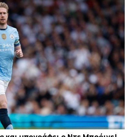
ς και υπογράφει ο Ντε Μπρόινε!