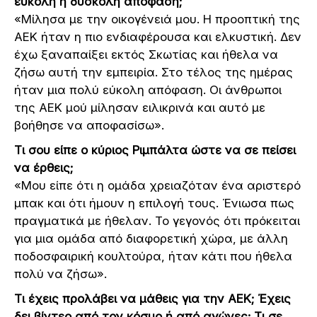
εύκολη ή δύσκολη απόφαση;
«Μίλησα με την οικογένειά μου. Η προοπτική της
ΑΕΚ ήταν η πιο ενδιαφέρουσα και ελκυστική. Δεν
έχω ξαναπαίξει εκτός Σκωτίας και ήθελα να
ζήσω αυτή την εμπειρία. Στο τέλος της ημέρας
ήταν μια πολύ εύκολη απόφαση. Οι άνθρωποι
της ΑΕΚ μού μίλησαν ειλικρινά και αυτό με
βοήθησε να αποφασίσω».
Τι σου είπε ο κύριος Ριμπάλτα ώστε να σε πείσει
να έρθεις;
«Μου είπε ότι η ομάδα χρειαζόταν ένα αριστερό
μπακ και ότι ήμουν η επιλογή τους. Ένιωσα πως
πραγματικά με ήθελαν. Το γεγονός ότι πρόκειται
για μια ομάδα από διαφορετική χώρα, με άλλη
ποδοσφαιρική κουλτούρα, ήταν κάτι που ήθελα
πολύ να ζήσω».
Τι έχεις προλάβει να μάθεις για την ΑΕΚ; Έχεις
δει βίντεο από τον κόσμο ή από αγώνες; Τι σε