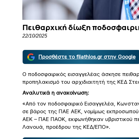
Πειθαρχική δίωξη ποδοσφαιρικ
22/10/2025
Προσθέστε το filathlos.gr στην Google
Ο ποδοσφαιρικός εισαγγελέας άσκησε πειθαρ
προπηλακισμό του αρχιδιαιτητή της ΚΕΔ Στ
Αναλυτικά η ανακοίνωση:
«Από τον ποδοσφαιρικό Εισαγγελέα, Κωνσταν
σε βάρος της ΠΑΕ ΑΕΚ, νομίμως εκπροσωπούμ
ΑΕΚ – ΠΑΕ ΠΑΟΚ, εκφωνήθηκαν υβριστικού πε
Λανουά, προέδρου της ΚΕΔ/ΕΠΟ».