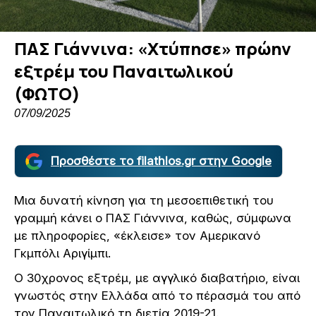
ΠΑΣ Γιάννινα: «Χτύπησε» πρώην
εξτρέμ του Παναιτωλικού
(ΦΩΤΟ)
07/09/2025
Προσθέστε το filathlos.gr στην Google
Μια δυνατή κίνηση για τη μεσοεπιθετική του
γραμμή κάνει ο ΠΑΣ Γιάννινα, καθώς, σύμφωνα
με πληροφορίες, «έκλεισε» τον Αμερικανό
Γκμπόλι Αριγίμπι.
Ο 30χρονος εξτρέμ, με αγγλικό διαβατήριο, είναι
γνωστός στην Ελλάδα από το πέρασμά του από
τον Παναιτωλικό τη διετία 2019-21.