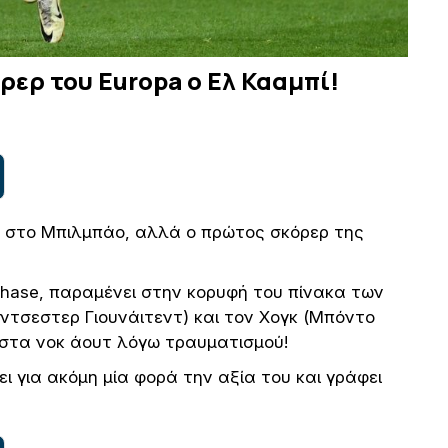
ερ του Europa ο Ελ Κααμπί!
ου στο Μπιλμπάο, αλλά ο πρώτος σκόρερ της
Phase, παραμένει στην κορυφή του πίνακα των
τσεστερ Γιουνάιτεντ) και τον Χογκ (Μπόντο
ό στα νοκ άουτ λόγω τραυματισμού!
 για ακόμη μία φορά την αξία του και γράφει