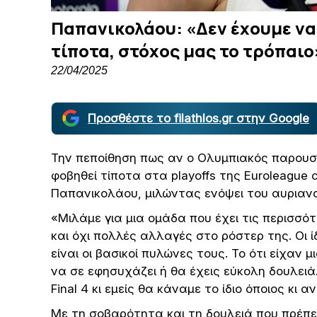
Παπανικολάου: «Δεν έχουμε να
τίποτα, στόχος μας το τρόπαιο
22/04/2025
Προσθέστε το filathlos.gr στην Google
Την πεποίθηση πως αν ο Ολυμπιακός παρουσια
φοβηθεί τίποτα στα playoffs της Euroleagu
Παπανικολάου, μιλώντας ενόψει του αυριαν
«Μιλάμε για μια ομάδα που έχει τις περισσό
και όχι πολλές αλλαγές στο ρόστερ της. Οι ί
είναι οι βασικοί πυλώνες τους. Το ότι είχαν μ
να σε εφησυχάζει ή θα έχεις εύκολη δουλειά.
Final 4 κι εμείς θα κάναμε το ίδιο όποιος κι 
Με τη σοβαρότητα και τη δουλειά που πρέπει