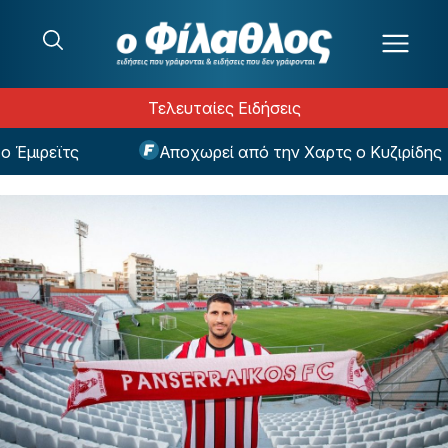
Μετάβαση στο περιεχόμενο
Τελευταίες Ειδήσεις
μιρεϊτς
Αποχωρεί από την Χαρτς ο Κυζιρίδης