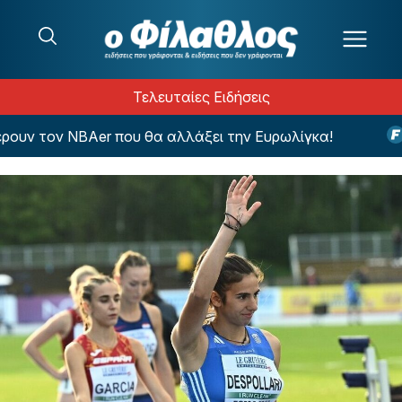
Μετάβαση στο περιεχόμενο
Τελευταίες Ειδήσεις
ν τον NBAer που θα αλλάξει την Ευρωλίγκα!
Η ε