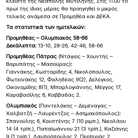
κλειστό της Νεάπολης Μυτιλήνης. Στις 11:00 το
πρωί της ίδιας μέρας θα προηγηθεί ο μικρός
τελικός ανάμεσα σε Προμηθέα και ΔΕΚΑ.
Τα στατιστικά των ημιτελικών:
Προμηθέας – Ολυμπιακός 58-66
Δεκάλεπτα:
13-10, 28-26, 42-46, 58-66
Προμηθέας Πάτρας
(Ντάγιος – Χουντής –
Βαρυπάτης – Μασούρας)
:
Γιαννάκης, Κωσταρίδης 4, Νικολόπουλος,
Φωτεινάκης 12, Φαληδέας 9(2), Δελέγκος,
Οικονομίδης 8(1), Μπαρλογιάννης, Μέγγος 17,
Καραβασίλης 6, Καββαδάς 2.
Ολυμπιακός
(Παντελάκης – Δεμέναγας –
Χαλβατζή – Λαυρέντζος – Ασημακόπουλος)
:
Σπανούλης 6, Κουστένης 7 (10 ριμπ.), Νικολάου
14 (4 τρίπ.), Παπαϊωάννου 21 (3 τρίπ.), Καζιάνης
9 (1 τρίπ.), Λαμπρόπουλος 2, Περπινιάς 2,