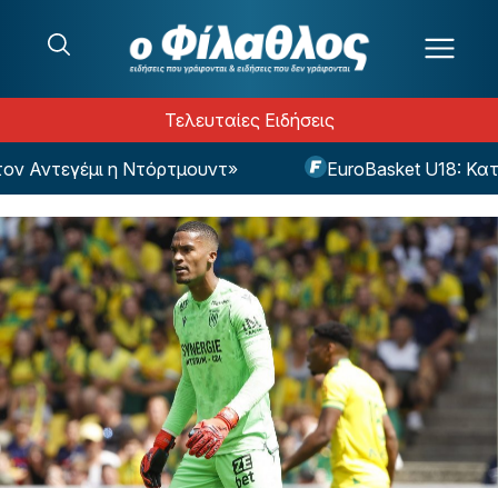
Μετάβαση στο περιεχόμενο
Τελευταίες Ειδήσεις
 Αντεγέμι η Ντόρτμουντ»
EuroBasket U18: Κατέρρ