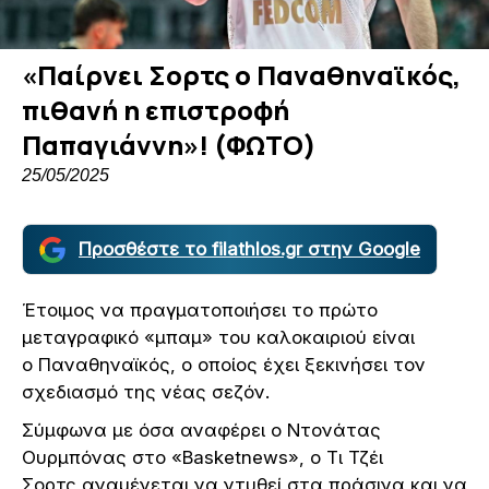
«Παίρνει Σορτς ο Παναθηναϊκός,
πιθανή η επιστροφή
Παπαγιάννη»! (ΦΩΤΟ)
25/05/2025
Προσθέστε το filathlos.gr στην Google
Έτοιμος να πραγματοποιήσει το πρώτο
μεταγραφικό «μπαμ» του καλοκαιριού είναι
ο Παναθηναϊκός, ο οποίος έχει ξεκινήσει τον
σχεδιασμό της νέας σεζόν.
Σύμφωνα με όσα αναφέρει ο Ντονάτας
Ουρμπόνας στο «Basketnews», ο Τι Τζέι
Σορτς αναμένεται να ντυθεί στα πράσινα και να