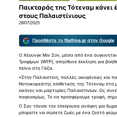
Παικταράς της Τότεναμ κάνει 
στους Παλαιστίνιους
28/07/2025
Προσθέστε το filathlos.gr στην Google
Ο Χέουνγκ Μιν Σον, μέσα από ένα συγκινητι
Τροφίμων (WFP), απηύθυνε έκκληση για βοήθ
πείνα στη Γάζα.
«Στην Παλαιστίνη, πολλές οικογένειες και π
Νοτιοκορεάτης επιθετικός της Τότεναμ στο
εικόνες και μαρτυρίες Παλαιστινίων. Ως συ
παγκοσμίως. Το να προσφέρουμε τροφή, σημαί
Ο Σον τόνισε την επείγουσα ανάγκη για δωρε
μπορείτε να σώσετε ζωές με ένα ζεστό γεύμ