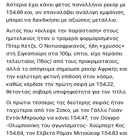
Αστέρια έχει κάνει φέτος πανελλήνιο ρεκόρ με
1:54.66 και, αν επαναλάβει ανάλογη εμφάνιση,
μπορεί να διεκδικήσει με αξιώσεις μετάλλιο.
Αυτός που «έκλεψε την παράσταση» στους
ημιτελικούς ήταν ο τρομερά φορμαρισμένος
Πίτερ Κέτζε. Ο Νοτιοαφρικανός, ήδη «χρυσός»
στη Σιγκαπούρη στα 100μ. ύπτιο, είχε περάσει
τελευταίος (16ος) από τους προκριματικούς,
αλλά το απόγευμα σημείωσε ρεκόρ Αφρικής και
την καλύτερη φετινή επίδοση στον κόσμο,
καθώς κέρδισε την πρώτη σειρά με 1:54.22,
θέτοντας σοβαρή υποψηφιότητα για τον τίτλο.
Οι πρώτοι τέσσερις της δεύτερης σειράς ήταν
ταχύτεροι από τον Σίσκο, με τον Γάλλο Γιοάν
Εντόι-Μπρουάρ να κάνει 1:54.47, τον Ούγγρο
-Ολυμπιονίκη του αγωνίσματος- Χούμπερτ Κος
1:54.64, τον Ελβετό Ρόμαν Μιτιούκοφ 1:54.83 και