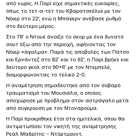
από νωρίς. Η Παρί είχε σημαντικές ευκαιρίες,
όπως το τετ-α-τετ του Κβαρατσκέλια με τον
Νόιερ στο 22’, ενώ η Μπάγερν ανέβασε ρυθμό
στο δεύτερο μέρος.
Στο 78’ ο Ντουέ άνοιξε το σκορ με ένα δυνατό
σουτ έξω από την περιοχή, αφήνοντας τον
Νόιερ «άγαλμα». Παρά τις αποβολές των Πάτσο
και Ερνάντεζ στο 82’ και το 92’, η Παρί βρήκε και
δεύτερο γκολ στο 90+6′ με τον Ντεμπελέ,
διαμορφώνοντας το τελικό 2-0.
Η αναμέτρηση σημαδεύτηκε από τον σοβαρό
τραυματισμό του Μουσιάλα, ο οποίος
αποχώρησε με πρόβλημα στον αστράγαλο μετά
από σύγκρουση με τον Ντοναρούμα.
Η Παρί προκρίθηκε έτσι στα ημιτελικά, όπου θα
αντιμετωπίσει τον νικητή της αναμέτρησης
Ρεάλ Μαδρίτης – Ντόρτμουντ.