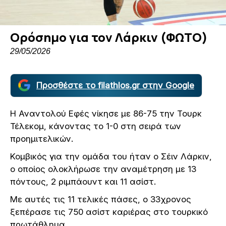
Ορόσημο για τον Λάρκιν (ΦΩΤΟ)
29/05/2026
Προσθέστε το filathlos.gr στην Google
Η Αναντολού Εφές νίκησε με 86-75 την Τουρκ
Τέλεκομ, κάνοντας το 1-0 στη σειρά των
προημιτελικών.
Κομβικός για την ομάδα του ήταν ο Σέιν Λάρκιν,
ο οποίος ολοκλήρωσε την αναμέτρηση με 13
πόντους, 2 ριμπάουντ και 11 ασίστ.
Με αυτές τις 11 τελικές πάσες, ο 33χρονος
ξεπέρασε τις 750 ασίστ καριέρας στο τουρκικό
πρωτάθλημα.