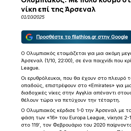
νίκη επί της Άρσεναλ
01/10/2025
Προσθέστε το filathlos.gr στην Google
Ο Ολυμπιακός ετοιμάζεται για μια ακόμη με
Άρσεναλ (1/10, 22:00), σε ένα παιχνίδι που 
League.
Οι ερυθρόλευκοι, που θα έχουν στο πλευρό τ
οπαδούς, επιστρέφουν στο «Emirates» για μ
διαδοχικές νίκες στην Αγγλία απέναντι στου
θέλουν τώρα να πετύχουν την τέταρτη.
Ο Ολυμπιακός κέρδισε 1-0 την Άρσεναλ με το
φάση των «16» του Europa League, νίκησε 2-
στο 119′, τον Φεβρουάριο του 2020 παίρνοντ