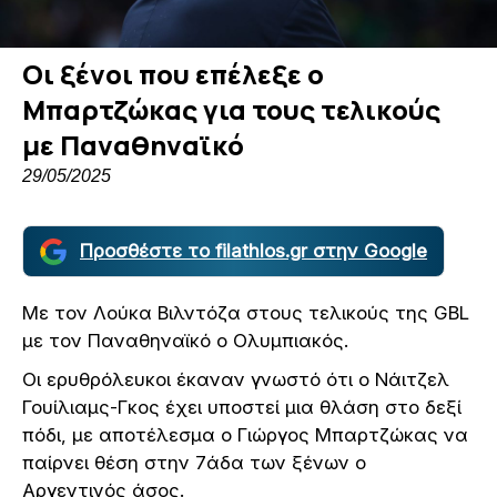
Οι ξένοι που επέλεξε ο
Μπαρτζώκας για τους τελικούς
με Παναθηναϊκό
29/05/2025
Προσθέστε το filathlos.gr στην Google
Με τον Λούκα Βιλντόζα στους τελικούς της GBL
με τον Παναθηναϊκό ο Ολυμπιακός.
Οι ερυθρόλευκοι έκαναν γνωστό ότι ο Νάιτζελ
Γουίλιαμς-Γκος έχει υποστεί μια θλάση στο δεξί
πόδι, με αποτέλεσμα ο Γιώργος Μπαρτζώκας να
παίρνει θέση στην 7άδα των ξένων ο
Αργεντινός άσος.