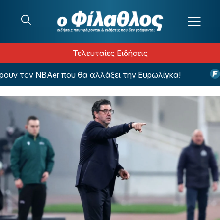
Μετάβαση στο περιεχόμενο
Τελευταίες Ειδήσεις
ν τον NBAer που θα αλλάξει την Ευρωλίγκα!
Η ε