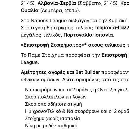
21:45),
Αλβανία-Σερβία
(Σάββατο, 21:45),
Κρο
Ουαλία
(Δευτέρα, 21:45).
Στο Nations League διεξάγονται την Κυριακή οι
Στουτγκάρδη ο μικρός τελικός
Γερμανία-Γαλ
μεγάλος τελικός,
Πορτογαλία-Ισπανία.
«Επιστροφή Στοιχήματος»
*
στους τελικούς τ
To Πάμε Στοίχημα προσφέρει την
Επιστροφή 
League.
Αμέτρητες αγορές και
Bet Builder
προσφέροντ
εθνικών ομάδων. Δείτε ορισμένες από τις στο
Να σκοράρουν και οι 2 ομάδες ή Over 2,5 γκολ
Σκορ πολλαπλών επιλογών
Σκορ οποιαδήποτε στιγμή
Ημίχρονο/Τελικό & Να σκοράρουν και οι 2 ομάδ
Στοίχημα χωρίς ισοπαλία
Νίκη με μηδέν παθητικό