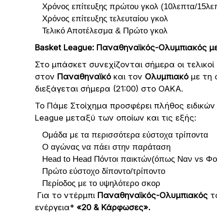
Χρόνος επίτευξης πρώτου γκολ (10λεπτα/15λε
Χρόνος επίτευξης τελευταίου γκολ
Τελικό Αποτέλεσμα & Πρώτο γκολ
Basket League: Παναθηναϊκός-Ολυμπιακός με
Στο μπάσκετ συνεχίζονται σήμερα οι τελικ
στον
Παναθηναϊκό
και τον
Ολυμπιακό
με τη 
διεξάγεται σήμερα (21:00) στο ΟΑΚΑ.
Το Πάμε Στοίχημα προσφέρει πλήθος ειδικών 
League μεταξύ των οποίων και τις εξής:
Oμάδα με τα περισσότερα εύστοχα τρίποντα
Ο αγώνας να πάει στην παράταση
Head to Head Πόντοι παικτών(όπως Ναν vs Φο
Πρώτο εύστοχο δίποντο/τρίποντο
Περίοδος με το υψηλότερο σκορ
Για το ντέρμπι
Παναθηναϊκός-Ολυμπιακός
το
ενέργεια*
«20 & Κάρφωσες».