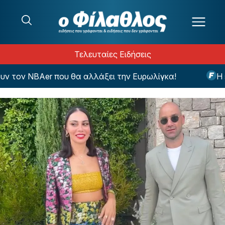
Μετάβαση στο περιεχόμενο
Τελευταίες Ειδήσεις
ον NBAer που θα αλλάξει την Ευρωλίγκα!
Η εντυ