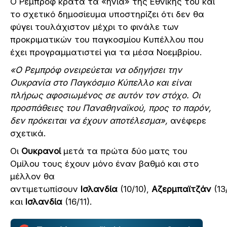
Ο Ρεμπρόφ κρατά τα «ηνία» της Εθνικής του και
το σχετικό δημοσίευμα υποστηρίζει ότι δεν θα
φύγει τουλάχιστον μέχρι το φινάλε των
προκριματικών του παγκοσμίου Κυπέλλου που
έχει προγραμματιστεί για τα μέσα Νοεμβρίου.
«Ο Ρεμπρόφ ονειρεύεται να οδηγήσει την
Ουκρανία στο Παγκόσμιο Κύπελλο και είναι
πλήρως αφοσιωμένος σε αυτόν τον στόχο. Οι
προσπάθειες του Παναθηναϊκού, προς το παρόν,
δεν πρόκειται να έχουν αποτέλεσμα»,
ανέφερε
σχετικά.
Οι
Ουκρανοί
μετά τα πρώτα δύο ματς του
Ομίλου τους έχουν μόνο έναν βαθμό και στο
μέλλον θα
αντιμετωπίσουν
Ισλανδία
(10/10),
Αζερμπαϊτζάν
(13
και
Ισλανδία
(16/11).