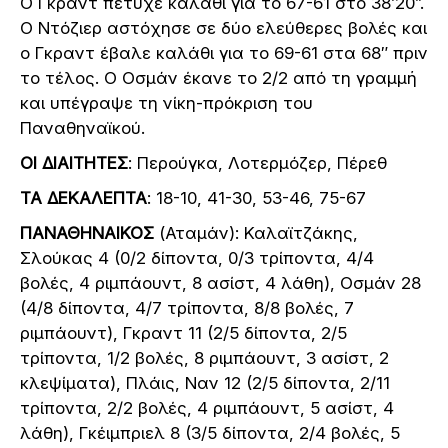
Ο Γκραντ πέτυχε καλάθι για το 67-61 στο 38’20”.
Ο Ντόζιερ αστόχησε σε δύο ελεύθερες βολές και
ο Γκραντ έβαλε καλάθι για το 69-61 στα 68″ πριν
το τέλος. Ο Οσμάν έκανε το 2/2 από τη γραμμή
και υπέγραψε τη νίκη-πρόκριση του
Παναθηναϊκού.
ΟΙ ΔΙΑΙΤΗΤΕΣ
: Περούγκα, Λοτερμόζερ, Πέρεθ
ΤΑ ΔΕΚΑΛΕΠΤΑ
: 18-10, 41-30, 53-46, 75-67
ΠΑΝΑΘΗΝΑΙΚΟΣ
(Αταμάν): Καλαϊτζάκης,
Σλούκας 4 (0/2 δίποντα, 0/3 τρίποντα, 4/4
βολές, 4 ριμπάουντ, 8 ασίστ, 4 λάθη), Οσμάν 28
(4/8 δίποντα, 4/7 τρίποντα, 8/8 βολές, 7
ριμπάουντ), Γκραντ 11 (2/5 δίποντα, 2/5
τρίποντα, 1/2 βολές, 8 ριμπάουντ, 3 ασίστ, 2
κλεψίματα), Πλάις, Ναν 12 (2/5 δίποντα, 2/11
τρίποντα, 2/2 βολές, 4 ριμπάουντ, 5 ασίστ, 4
λάθη), Γκέιμπριελ 8 (3/5 δίποντα, 2/4 βολές, 5