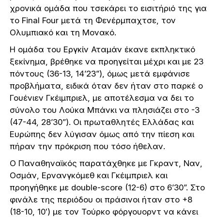
χρονικά ομάδα που τσεκάρει το εισιτήριό της για
το Final Four μετά τη Φενέρμπαχτσε, τον
Ολυμπιακό και τη Μονακό.
Η ομάδα του Εργκίν Αταμάν έκανε εκπληκτικό
ξεκίνημα, βρέθηκε να προηγείται μέχρι και με 23
πόντους (36-13, 14’23”), όμως μετά εμφάνισε
προβλήματα, ειδικά όταν δεν ήταν στο παρκέ ο
Γουένιεν Γκέιμπριελ, με αποτέλεσμα να δει το
σύνολο του Λούκα Μπάνκι να πλησιάζει στο -3
(47-44, 28’30”). Οι πρωταθλητές Ελλάδας και
Ευρώπης δεν λύγισαν όμως από την πίεση και
πήραν την πρόκριση που τόσο ήθελαν.
Ο Παναθηναϊκός παρατάχθηκε με Γκραντ, Ναν,
Οσμάν, Ερνανγκόμεθ και Γκέιμπριελ και
προηγήθηκε με double-score (12-6) στο 6’30”. Στο
φινάλε της περιόδου οι πράσινοι ήταν στο +8
(18-10, 10′) με τον Τούρκο φόργουορντ να κάνει