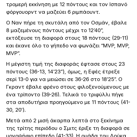
τρομερή εκκίνηση με 12 πόντους και τον Ισπανό
φόργουορντ να μαζεύει 6 ριμπάουντ.
Ο Ναν πήρε τη σκυτάλη από τον Οσμάν, έβαλε
8 μαζεμένους πόντους μέχρι το 12’40”,
εκτόξευσε τη διαφορά στους 18 πόντους (29-11)
και έκανε όλο το γήπεδο να φωνάζει “MVP, MVP,
MVP”.
Η μέγιστη τιμή της διαφοράς έφτασε στους 23
πόντους (36-13, 14’23”), όμως, η Εφές έτρεξε
σερί 13-0 για να μειώσει σε 36-26 στο 18’25”. Ο
Γκραντ έβαλε φρένο στους φιλοξενούμενους με
ένα τρίποντο (39-26). Τελικά το τριφύλλι πήγε
στα αποδυτήρια προηγούμενο με 11 πόντους (41-
30, 20′).
Μετά από 2 μισή άκαρπα λεπτά στο ξεκίνημα
της τρίτης περιόδου ο Σμιτς έριξε τη διαφορά σε
μονοψήφιο επίπεδο (41-33). Η ομάδα του Λούκα