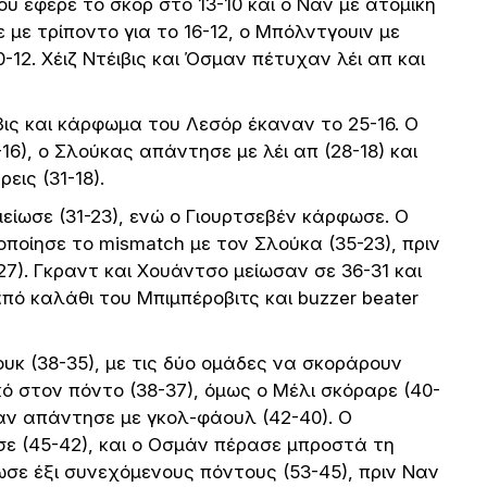
ου έφερε το σκορ στο 13-10 και ο Ναν με ατομική
 με τρίποντο για το 16-12, ο Μπόλντγουιν με
12. Χέιζ Ντέιβις και Όσμαν πέτυχαν λέι απ και
ιβις και κάρφωμα του Λεσόρ έκαναν το 25-16. Ο
6), ο Σλούκας απάντησε με λέι απ (28-18) και
ις (31-18).
μείωσε (31-23), ενώ ο Γιουρτσεβέν κάρφωσε. Ο
ιοποίησε το mismatch με τον Σλούκα (35-23), πριν
27). Γκραντ και Χουάντσο μείωσαν σε 36-31 και
πό καλάθι του Μπιμπέροβιτς και buzzer beater
χουκ (38-35), με τις δύο ομάδες να σκοράρουν
 στον πόντο (38-37), όμως ο Μέλι σκόραρε (40-
Ναν απάντησε με γκολ-φάουλ (42-40). Ο
ε (45-42), και ο Οσμάν πέρασε μπροστά τη
ωσε έξι συνεχόμενους πόντους (53-45), πριν Ναν