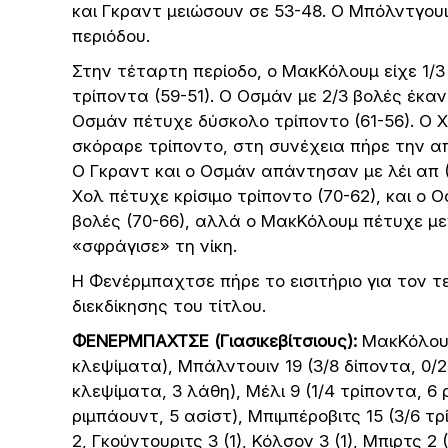
και Γκραντ μειώσουν σε 53-48. Ο Μπόλντγουι
περιόδου.
Στην τέταρτη περίοδο, ο ΜακΚόλουμ είχε 1/
τρίποντα (59-51). Ο Οσμάν με 2/3 βολές έκα
Οσμάν πέτυχε δύσκολο τρίποντο (61-56). Ο 
σκόραρε τρίποντο, στη συνέχεια πήρε την απ
Ο Γκραντ και ο Οσμάν απάντησαν με λέι απ (
Χολ πέτυχε κρίσιμο τρίποντο (70-62), και ο 
βολές (70-66), αλλά ο ΜακΚόλουμ πέτυχε με
«σφράγισε» τη νίκη.
Η Φενέρμπαχτσε πήρε το εισιτήριο για τον 
διεκδίκησης του τίτλου.
ΦΕΝΕΡΜΠΑΧΤΣΕ
(Γιασικεβίτσιους):
ΜακΚόλουμ 
κλεψίματα), Μπάλντουιν 19 (3/8 δίποντα, 0/2
κλεψίματα, 3 λάθη), Μέλι 9 (1/4 τρίποντα, 6 ρ
ριμπάουντ, 5 ασίστ), Μπιμπέροβιτς 15 (3/6 τρ
2, Γκούντουριτς 3 (1), Κόλσον 3 (1), Μπιρτς 2