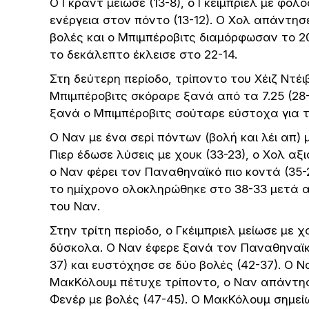
Ο Γκραντ μείωσε (13-8), ο Γκέιμπριελ με φόλο
ενέργεια στον πόντο (13-12). Ο Χολ απάντησε
βολές και ο Μπιμπέροβιτς διαμόρφωσαν το 20-
το δεκάλεπτο έκλεισε στο 22-14.
Στη δεύτερη περίοδο, τρίποντο του Χέιζ Ντέ
Μπιμπέροβιτς σκόραρε ξανά από τα 7.25 (28-1
ξανά ο Μπιμπέροβιτς σούταρε εύστοχα για τρε
Ο Ναν με ένα σερί πόντων (βολή και λέι απ) 
Πιερ έδωσε λύσεις με χουκ (33-23), ο Χολ αξ
ο Ναν φέρει τον Παναθηναϊκό πιο κοντά (35-
το ημίχρονο ολοκληρώθηκε στο 38-33 μετά α
του Ναν.
Στην τρίτη περίοδο, ο Γκέιμπριελ μείωσε με 
δύσκολα. Ο Ναν έφερε ξανά τον Παναθηναϊκό
37) και ευστόχησε σε δύο βολές (42-37). Ο 
ΜακΚόλουμ πέτυχε τρίποντο, ο Ναν απάντησ
Φενέρ με βολές (47-45). Ο ΜακΚόλουμ σημεί