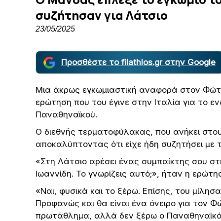
συζήτησαν για Λάτσιο
23/05/2025
Προσθέστε το filathlos.gr στην Google
Μια άκρως εγκωμιαστική αναφορά στον Φώτ
ερώτηση που του έγινε στην Ιταλία για το ε
Παναθηναϊκού.
Ο διεθνής τερματοφύλακας, που ανήκει στους
αποκαλύπτοντας ότι είχε ήδη συζητήσει με τ
«Στη Λάτσιο αρέσει ένας συμπαίκτης σου σ
Ιωαννίδη. Το γνωρίζεις αυτό;», ήταν η ερώτ
«Ναι, φυσικά και το ξέρω. Επίσης, του μίλησ
Προφανώς και θα είναι ένα όνειρο για τον Φώ
πρωτάθλημα, αλλά δεν ξέρω ο Παναθηναϊκός 