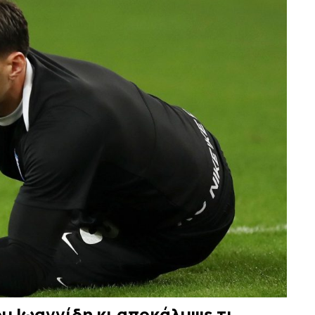
υ Ιωαννίδη κι αποκάλυψε τι